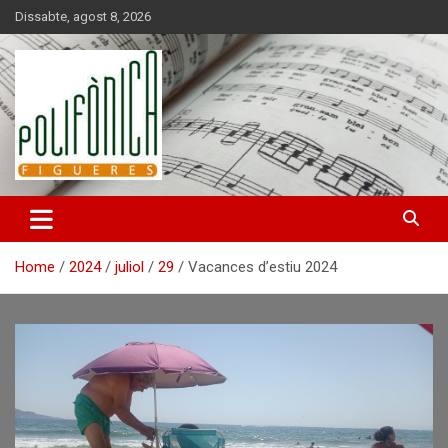
Skip
Dissabte, agost 8, 2026
to
content
Home
2024
juliol
29
Vacances d’estiu 2024