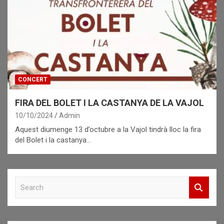
CONCERT
FIRA DEL BOLET I LA CASTANYA DE LA VAJOL
10/10/2024
Admin
Aquest diumenge 13 d’octubre a la Vajol tindrà lloc la fira
del Bolet i la castanya…
S
e
a
r
c