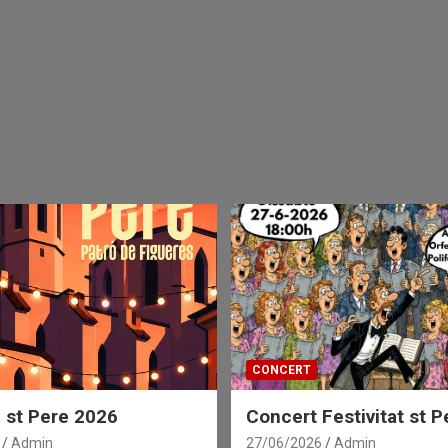
CONCERT
 st Pere 2026
Concert Festivitat st P
Admin
27/06/2026
Admin