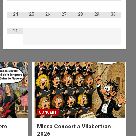
24
25
26
27
28
29
30
31
CONCERT
ere
Missa Concert a Vilabertran
2026