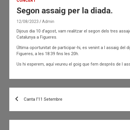
CONCERT
Segon assaig per la diada.
12/08/2023
Admin
Dijous dia 10 d’agost, vam realitzar el segon dels tres assa
Catalunya a Figueres.
Última oportunitat de participar-hi, es venint a l assaig del 
Figueres, a les 18:39 fins les 20h.
Us hi esperem, aquí veureu el goig que fem després de l ass
Navegació
Canta l’11 Setembre
d'entrades