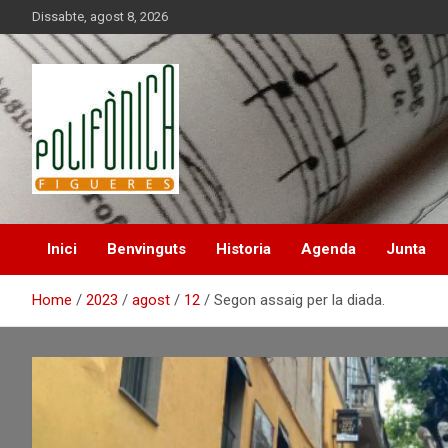
Skip
Dissabte, agost 8, 2026
to
content
Inici
Benvinguts
Historia
Agenda
Junta
Home
2023
agost
12
Segon assaig per la diada.