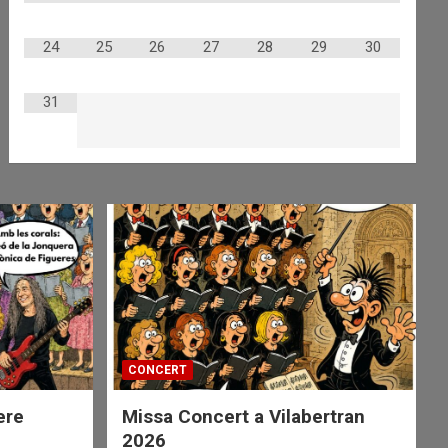
24
25
26
27
28
29
30
31
CONCERT
ere
Missa Concert a Vilabertran
2026