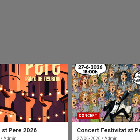
CONCERT
 st Pere 2026
Concert Festivitat st P
Admin
27/06/2026
Admin