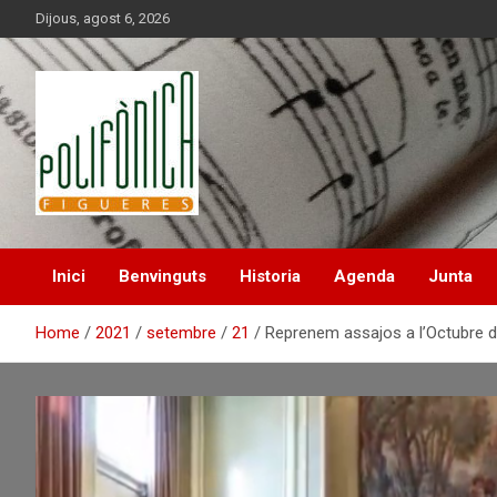
Skip
Dijous, agost 6, 2026
to
content
Inici
Benvinguts
Historia
Agenda
Junta
Home
2021
setembre
21
Reprenem assajos a l’Octubre 